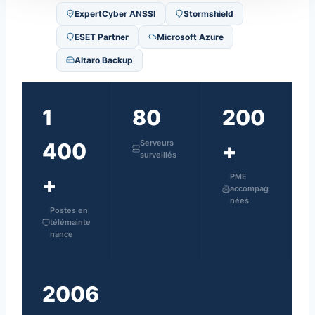
ExpertCyber ANSSI
Stormshield
ESET Partner
Microsoft Azure
Altaro Backup
1
80
200
Serveurs
400
+
surveillés
PME
+
accompag
nées
Postes en
télémainte
nance
2006