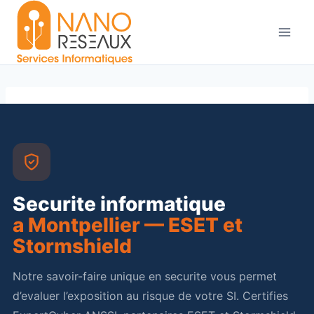
Aller
au
contenu
Securite informatique
a Montpellier — ESET et
Stormshield
Notre savoir-faire unique en securite vous permet
d’evaluer l’exposition au risque de votre SI. Certifies