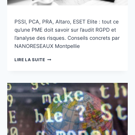
SÉCURISER
VOS
ÉQUIPEMENTS
!
PSSI, PCA, PRA, Altaro, ESET Elite : tout ce
qu’une PME doit savoir sur l’audit RGPD et
l’analyse des risques. Conseils concrets par
NANORESEAUX Montpellie
PSSI,
LIRE LA SUITE
PCA,
PRA,
ALTARO,
ESET
ELITE
:
SURVIVRE
À
L’AUDIT
RGPD