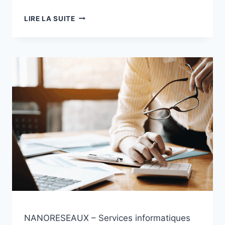
SUIVI
LIRE LA SUITE
DE
PARC
INFORMATIQUE
:
SUPPORT
MANAGÉ,
VISITES
PRÉVENTIVES
ET
ACCOMPAGNEMENT
POUR
PME
NANORESEAUX – Services informatiques