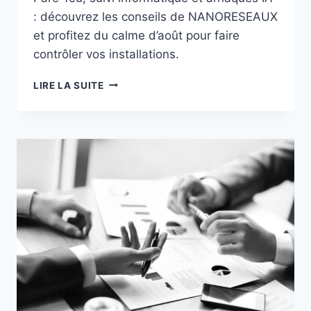
: découvrez les conseils de NANORESEAUX
et profitez du calme d’août pour faire
contrôler vos installations.
AOÛT
LIRE LA SUITE
2026
:
PARE-
FEU,
SUIVI
INFORMATIQUE
ET
ARNAQUES
IA
:
PROFITEZ
DU
MOIS
D’AOÛT
POUR