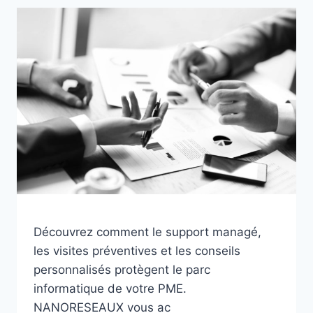
SERVER
2016
EN
FIN
DE
VIE,
DEEPFAKES
ET
COPILOT
—
CE
QUI
CHANGE
POUR
VOTRE
ENTREPRISE
Découvrez comment le support managé,
les visites préventives et les conseils
personnalisés protègent le parc
informatique de votre PME.
NANORESEAUX vous ac