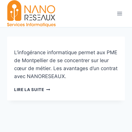
Aller
au
contenu
L’infogérance informatique permet aux PME
de Montpellier de se concentrer sur leur
cœur de métier. Les avantages d’un contrat
avec NANORESEAUX.
INFOGÉRANCE
LIRE LA SUITE
À
MONTPELLIER
:
POURQUOI
EXTERNALISER
VOTRE
INFORMATIQUE